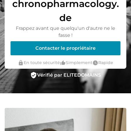
chronopharmacology.
de
Frappez avant que quelqu'un d'autre ne le
fasse !
Contacter le propriétaire
lock
thumb_up_alt
watch_later
En toute sécurité
Simplement
Rapide
verified_user
Vérifié par ELITEDOMAINS