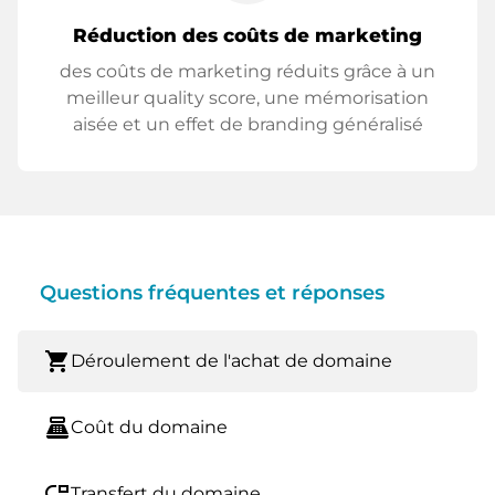
Réduction des coûts de marketing
des coûts de marketing réduits grâce à un
meilleur quality score, une mémorisation
aisée et un effet de branding généralisé
Questions fréquentes et réponses
shopping_cart
Déroulement de l'achat de domaine
point_of_sale
Coût du domaine
move_down
Transfert du domaine