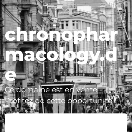
chronophar
macology.d
e
Ce domaine est en vente -
Profitez de cette opportunité !