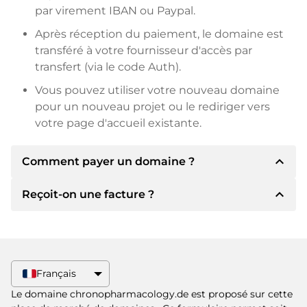
par virement IBAN ou Paypal.
Après réception du paiement, le domaine est
transféré à votre fournisseur d'accès par
transfert (via le code Auth).
Vous pouvez utiliser votre nouveau domaine
pour un nouveau projet ou le rediriger vers
votre page d'accueil existante.
expand_less
Comment payer un domaine ?
expand_less
Reçoit-on une facture ?
Après un accord, le titulaire vous
communiquera les détails du paiement. Le
titulaire vous communiquera alors les détails
Oui, le vendeur vous enverra une facture en
bancaires SEPA et, si vous le souhaitez, vous
bonne et due forme. Si le prix d'achat est plus
proposera Paypal ou d'autres méthodes de
élevé, vous recevrez également un contrat de
Français
paiement.
vente supplémentaire si vous le souhaitez.
Le domaine chronopharmacology.de est proposé sur cette
Veuillez toujours mentionner le nom de